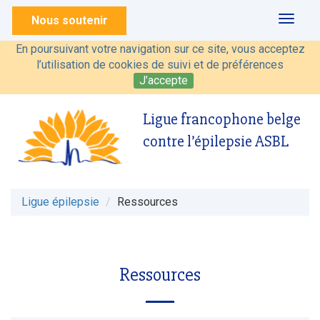
Nous soutenir
Toggl
naviga
En poursuivant votre navigation sur ce site, vous acceptez
l’utilisation de cookies de suivi et de préférences
J’accepte
Ligue francophone belge
contre l’épilepsie ASBL
Ligue épilepsie
Ressources
Ressources