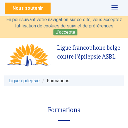
Nous soutenir
Toggl
naviga
En poursuivant votre navigation sur ce site, vous acceptez
l’utilisation de cookies de suivi et de préférences
J’accepte
Ligue francophone belge
contre l’épilepsie ASBL
Ligue épilepsie
Formations
Formations