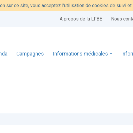
on sur ce site, vous acceptez l’utilisation de cookies de suivi e
A propos de la LFBE
Nous cont
nda
Campagnes
Informations médicales
Info