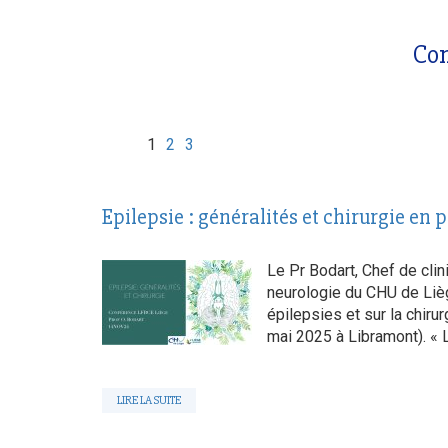
Con
1
2
3
Epilepsie : généralités et chirurgie en p
Le Pr Bodart, Chef de clin
neurologie du CHU de Lièg
épilepsies et sur la chiru
mai 2025 à Libramont). « L
LIRE LA SUITE