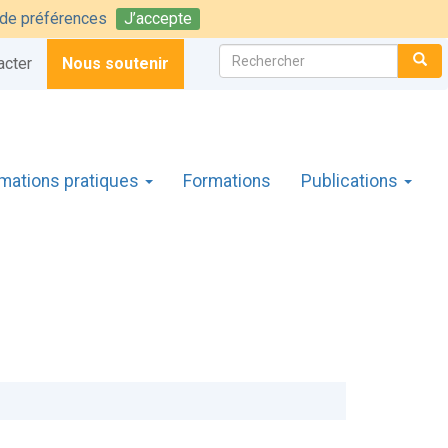
t de préférences
J’accepte
Rechercher :
CH
acter
Nous soutenir
rmations pratiques
Formations
Publications