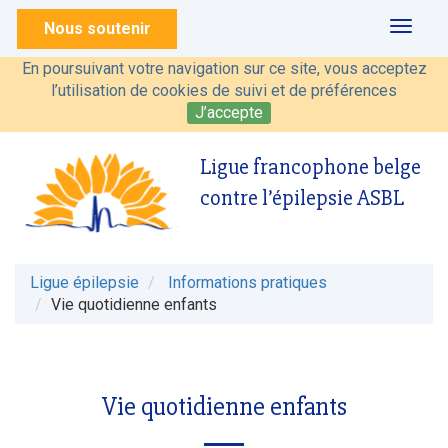
Nous soutenir
Toggl
naviga
En poursuivant votre navigation sur ce site, vous acceptez
l’utilisation de cookies de suivi et de préférences
J’accepte
Ligue francophone belge
contre l’épilepsie ASBL
Ligue épilepsie
Informations pratiques
Vie quotidienne enfants
Vie quotidienne enfants