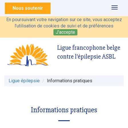
Nous soutenir
Toggl
naviga
En poursuivant votre navigation sur ce site, vous acceptez
l’utilisation de cookies de suivi et de préférences
J’accepte
Ligue francophone belge
contre l’épilepsie ASBL
Ligue épilepsie
Informations pratiques
Informations pratiques