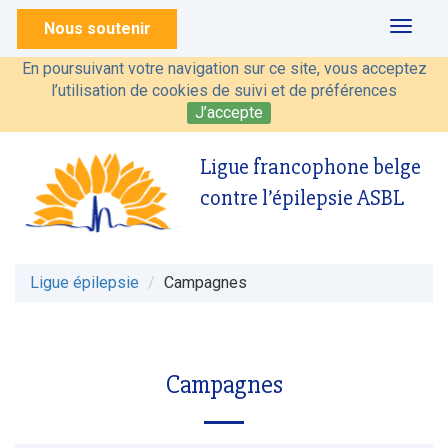
Nous soutenir
Toggl
naviga
En poursuivant votre navigation sur ce site, vous acceptez
l’utilisation de cookies de suivi et de préférences
J’accepte
Ligue francophone belge
contre l’épilepsie ASBL
Ligue épilepsie
Campagnes
Campagnes