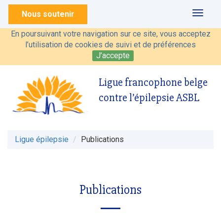
Nous soutenir
Toggl
naviga
En poursuivant votre navigation sur ce site, vous acceptez
l’utilisation de cookies de suivi et de préférences
J’accepte
Ligue francophone belge
contre l’épilepsie ASBL
Ligue épilepsie
Publications
Publications