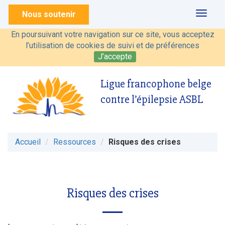
Nous soutenir
Toggl
naviga
En poursuivant votre navigation sur ce site, vous acceptez
l’utilisation de cookies de suivi et de préférences
J’accepte
Ligue francophone belge
contre l’épilepsie ASBL
Accueil
Ressources
Risques des crises
Risques des crises