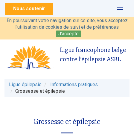
Nous soutenir
Toggl
naviga
En poursuivant votre navigation sur ce site, vous acceptez
l’utilisation de cookies de suivi et de préférences
J’accepte
Ligue francophone belge
contre l’épilepsie ASBL
Ligue épilepsie
Informations pratiques
Grossesse et épilepsie
Grossesse et épilepsie