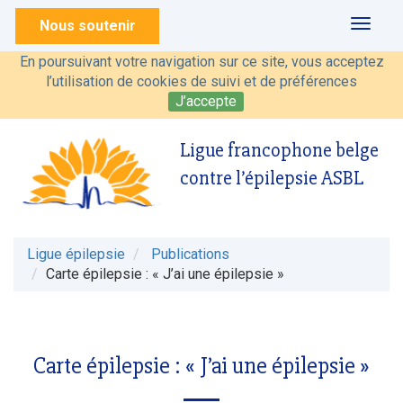
Nous soutenir
Toggl
naviga
En poursuivant votre navigation sur ce site, vous acceptez
l’utilisation de cookies de suivi et de préférences
J’accepte
Ligue francophone belge
contre l’épilepsie ASBL
Ligue épilepsie
Publications
Carte épilepsie : « J’ai une épilepsie »
Carte épilepsie : « J’ai une épilepsie »