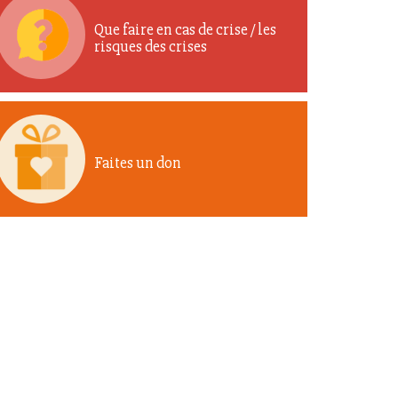
Que faire en cas de crise / les
risques des crises
Faites un don