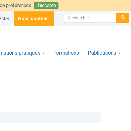
t de préférences
J’accepte
Rechercher :
CH
acter
Nous soutenir
rmations pratiques
Formations
Publications