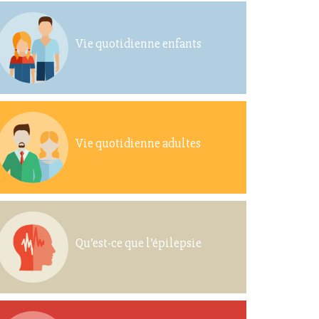
Vie quotidienne enfants
Vie quotidienne adultes
Qu’est-ce que l’épilepsie