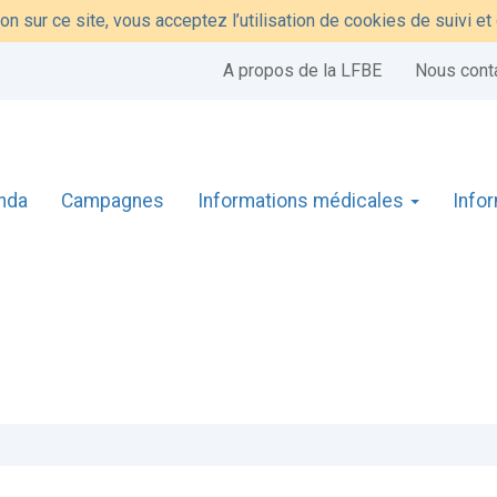
on sur ce site, vous acceptez l’utilisation de cookies de suivi e
A propos de la LFBE
Nous cont
nda
Campagnes
Informations médicales
Info