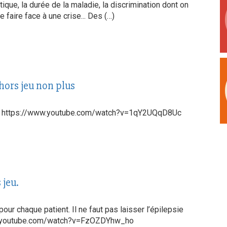
tique, la durée de la maladie, la discrimination dont on
 faire face à une crise... Des (…)
hors jeu non plus
s... https://www.youtube.com/watch?v=1qY2UQqD8Uc
 jeu.
ur chaque patient. Il ne faut pas laisser l’épilepsie
www.youtube.com/watch?v=FzOZDYhw_ho