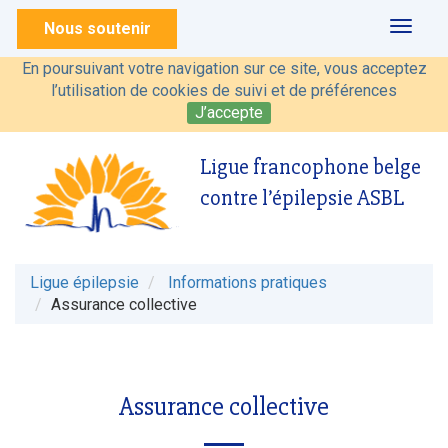
Nous soutenir
Toggl
naviga
En poursuivant votre navigation sur ce site, vous acceptez
l’utilisation de cookies de suivi et de préférences
J’accepte
Ligue francophone belge
contre l’épilepsie ASBL
Ligue épilepsie
Informations pratiques
Assurance collective
Assurance collective