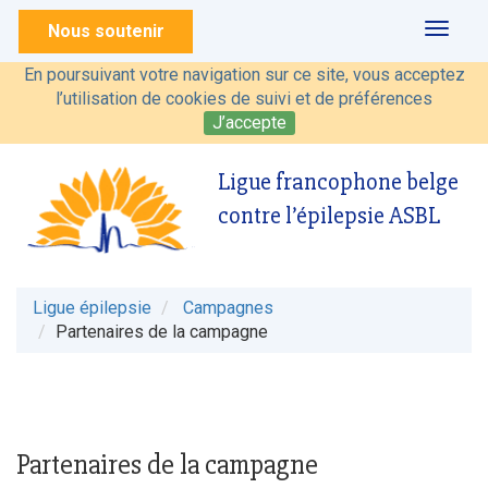
Nous soutenir
Toggl
naviga
En poursuivant votre navigation sur ce site, vous acceptez
l’utilisation de cookies de suivi et de préférences
J’accepte
Ligue francophone belge
contre l’épilepsie ASBL
Ligue épilepsie
Campagnes
Partenaires de la campagne
Partenaires de la campagne