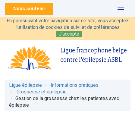
Nous soutenir
Toggl
naviga
En poursuivant votre navigation sur ce site, vous acceptez
l’utilisation de cookies de suivi et de préférences
J’accepte
Ligue francophone belge
contre l’épilepsie ASBL
Ligue épilepsie
Informations pratiques
Grossesse et épilepsie
Gestion de la grossesse chez les patientes avec
épilepsie