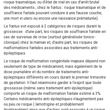
risque traumatique, ou d’état de mal en cas d’arrêt brutal
des médicaments ; chez le fœtus : risque traumatique et de
souffrance fœtale pouvant conduire à une fausse couche,
une mort in utero ou encore une naissance prématurée).
Le fœtus est exposé à 2 catégories de risques durant la
grossesse : d’une part, les risques de souffrance fœtale en
cas de survenue de crise (surtout généralisée tonico-
clonique) chez la maman et, d’autre part, les risques de
malformations fœtales associées aux traitements anti-
épileptiques.
Le risque de malformation congénitale majeure dépend non
seulement de type de médicament, mais également de la
dose journalière et du nombre de traitements anti-
épileptiques différents en cours durant le premier trimestre
de gestation. Il faut néanmoins garder à l’esprit que toute
grossesse (même sans traitement anti-épileptique)
comporte un risque de malformation fœtale estimé à 3%.
Certains médicaments anti-épileptiques n’augmentent pas
ou peu ce risque ( lamotrigine et probablement
lévétiracétam) alors que d’autres sont associés à un risque