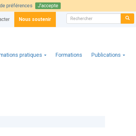
t de préférences
J’accepte
Rechercher :
CH
acter
Nous soutenir
rmations pratiques
Formations
Publications