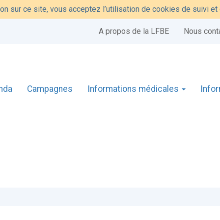
on sur ce site, vous acceptez l’utilisation de cookies de suivi e
A propos de la LFBE
Nous cont
nda
Campagnes
Informations médicales
Info