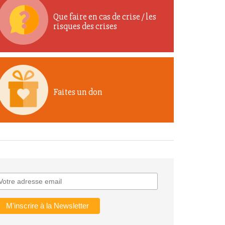
Que faire en cas de crise / les
risques des crises
Faites un don