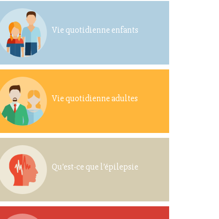
Vie quotidienne enfants
Vie quotidienne adultes
Qu’est-ce que l’épilepsie