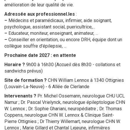
amélioration de leur qualité de vie.
Adressée aux professionnel.les
:
–
Médecins et paramédicaux, infirmier, aide soignant,
psychologue, assistant social, puericultrice,...
–
Educateur, moniteur, enseignant, animateur, ...
–
Conseiller en orientation, ou encore DRH, équipe dont un
collègue souffre d’épilepsie, ...
Prochaine date 2027 : en attente
Horaire ?
9h00 à 16h30 (Accueil dès 8h30 - collations et
sandwichs prévus)
Site de formation ?
CHN William Lennox à 1340 Ottignies
(Louvain-La-Neuve) - 6 Allée de Clerlande
Intervenants ?
Pr. Michel Ossemann, neurologue CHU UCL
Namur ; Dr. Pascal Vrielynck, neurologue épileptologue CHN
W. Lennox ; Dr. Sophie Ghariani, neuropédiatre ; Dr. Thomas
Coppens, neurologue CHN W. Lennox & Clinique Saint-
Pierre Ottignies ; Dr Thierry Willemart, neurologue CHN W.
Lennox ; Marie Gillard et Chantal Lejeune, infirmières