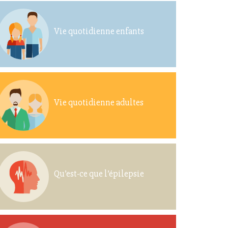
Vie quotidienne enfants
Vie quotidienne adultes
Qu’est-ce que l’épilepsie