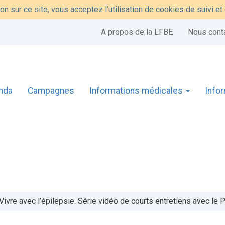
on sur ce site, vous acceptez l’utilisation de cookies de suivi e
A propos de la LFBE
Nous cont
nda
Campagnes
Informations médicales
Info
Vivre avec l’épilepsie. Série vidéo de courts entretiens avec l