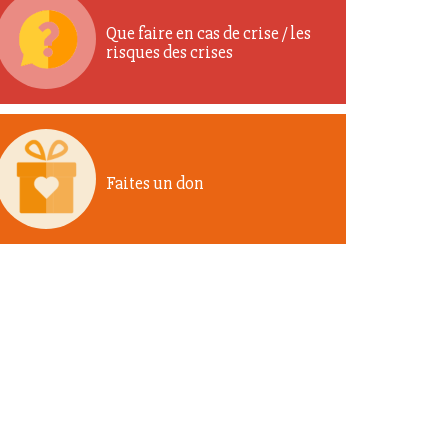
Que faire en cas de crise / les
risques des crises
Faites un don