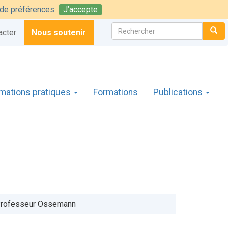
t de préférences
J’accepte
Rechercher :
CH
acter
Nous soutenir
rmations pratiques
Formations
Publications
e Professeur Ossemann