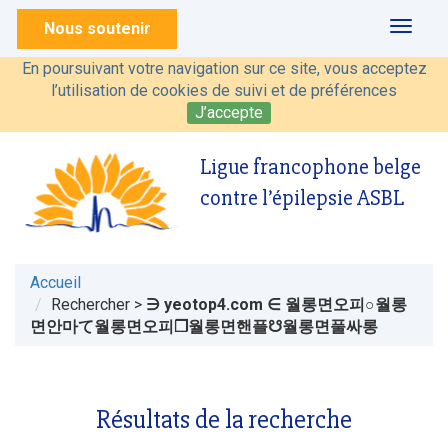
Nous soutenir
Toggl
naviga
En poursuivant votre navigation sur ce site, vous acceptez
l’utilisation de cookies de suivi et de préférences
J’accepte
Ligue francophone belge
contre l’épilepsie ASBL
Accueil
Rechercher >
∋ yeotop4.com ∈ 월롱면오피○월롱
면안마て월롱면오피❐월롱면핸플☋월롱면풀싸롱
Résultats de la recherche