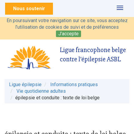
Nous soutenir
Toggl
naviga
En poursuivant votre navigation sur ce site, vous acceptez
l’utilisation de cookies de suivi et de préférences
J’accepte
Ligue francophone belge
contre l’épilepsie ASBL
Ligue épilepsie
Informations pratiques
Vie quotidienne adultes
épilepsie et conduite : texte de loi belge