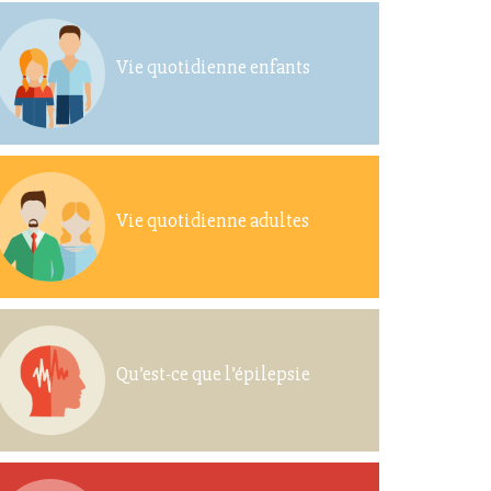
Vie quotidienne enfants
Vie quotidienne adultes
Qu’est-ce que l’épilepsie