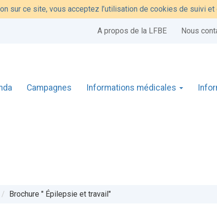
on sur ce site, vous acceptez l’utilisation de cookies de suivi e
A propos de la LFBE
Nous cont
nda
Campagnes
Informations médicales
Info
Brochure " Épilepsie et travail"