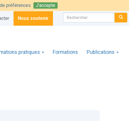
t de préférences
J’accepte
Rechercher :
CH
acter
Nous soutenir
rmations pratiques
Formations
Publications