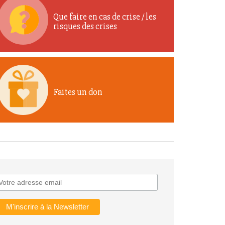
Que faire en cas de crise / les
risques des crises
Faites un don